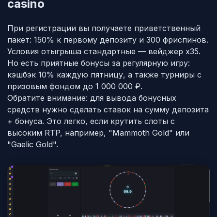
casino
При регистрации вы получаете приветственный
пакет: 150% к первому депозиту и 300 фриспинов.
Условия отыгрыша стандартные — вейджер x35.
Но есть приятные бонусы за регулярную игру:
кэшбэк 10% каждую пятницу, а также турниры с
призовым фондом до 1 000 000 ₽.
Обратите внимание: для вывода бонусных
средств нужно сделать ставок на сумму депозита
+ бонуса. Это легко, если крутить слоты с
высоким RTP, например, "Mammoth Gold" или
"Gaelic Gold".