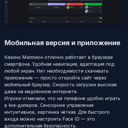
Мобильная версия и приложение
Казино Миллион отлично работает в браузере
смартфона. Удобная навигация, адаптация под
любой экран. Нет необходимости скачивать
приложение — просто откройте сайт через
мобильный браузер. Скорость загрузки высокая
даже на медленном интернете.
Игроки отмечали, что на телефоне удобно играть
в live-дилеров. Сенсорное управление
интуитивное, картинка чёткая. Для быстрого
входа можно настроить Face ID — это
дополнительная безопасность.